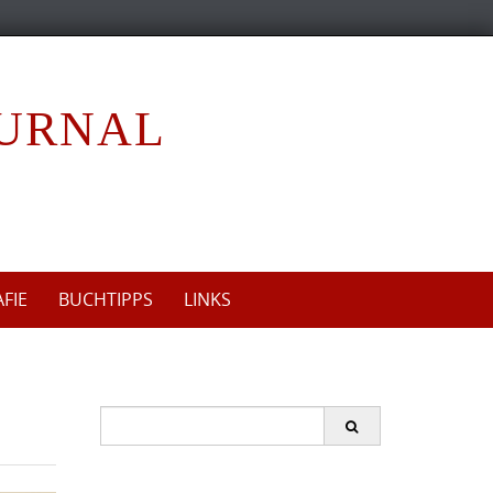
OURNAL
FIE
BUCHTIPPS
LINKS
S
e
a
r