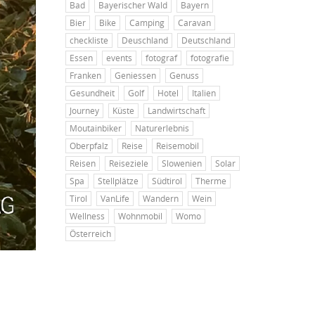
Bad
Bayerischer Wald
Bayern
Bier
Bike
Camping
Caravan
checkliste
Deuschland
Deutschland
Essen
events
fotograf
fotografie
Franken
Geniessen
Genuss
Gesundheit
Golf
Hotel
Italien
Journey
Küste
Landwirtschaft
Moutainbiker
Naturerlebnis
Oberpfalz
Reise
Reisemobil
Reisen
Reiseziele
Slowenien
Solar
Spa
Stellplätze
Südtirol
Therme
Tirol
VanLife
Wandern
Wein
Wellness
Wohnmobil
Womo
Österreich