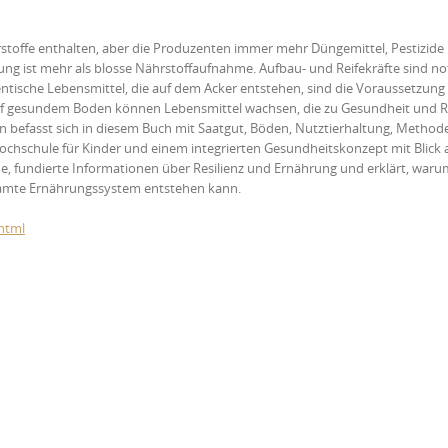
rstoffe enthalten, aber die Produzenten immer mehr Düngemittel, Pestizide
ung ist mehr als blosse Nährstoffaufnahme. Aufbau- und Reifekräfte sind n
tische Lebensmittel, die auf dem Acker entstehen, sind die Voraussetzung 
auf gesundem Boden können Lebensmittel wachsen, die zu Gesundheit und Re
 befasst sich in diesem Buch mit Saatgut, Böden, Nutztierhaltung, Method
ochschule für Kinder und einem integrierten Gesundheitskonzept mit Blick a
he, fundierte Informationen über Resilienz und Ernährung und erklärt, waru
samte Ernährungssystem entstehen kann.
html