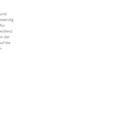
 und
otwendig
für
silienz
en der
uf die
m