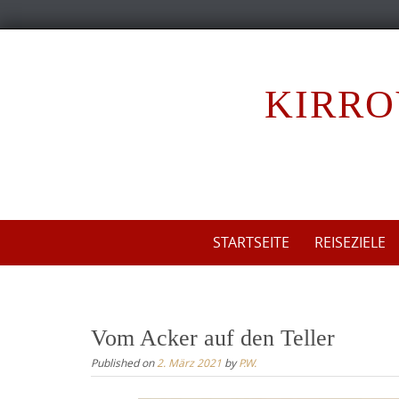
S
k
i
KIRRO
p
t
o
c
o
n
S
t
STARTSEITE
REISEZIELE
k
e
i
n
p
t
t
Vom Acker auf den Teller
o
Published on
2. März 2021
by
P.W.
c