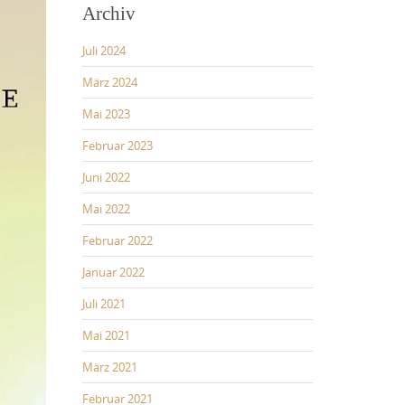
c
Archiv
h
f
Juli 2024
o
r
März 2024
:
Mai 2023
Februar 2023
Juni 2022
Mai 2022
Februar 2022
Januar 2022
Juli 2021
Mai 2021
März 2021
Februar 2021