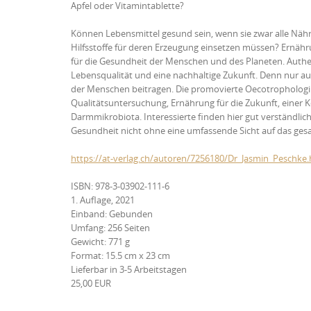
Apfel oder Vitamintablette?
Können Lebensmittel gesund sein, wenn sie zwar alle Näh
Hilfsstoffe für deren Erzeugung einsetzen müssen? Ernähr
für die Gesundheit der Menschen und des Planeten. Authen
Lebensqualität und eine nachhaltige Zukunft. Denn nur 
der Menschen beitragen. Die promovierte Oecotrophologin
Qualitätsuntersuchung, Ernährung für die Zukunft, einer K
Darmmikrobiota. Interessierte finden hier gut verständlic
Gesundheit nicht ohne eine umfassende Sicht auf das ge
https://at-verlag.ch/autoren/7256180/Dr_Jasmin_Peschke.
ISBN: 978-3-03902-111-6
1. Auflage, 2021
Einband: Gebunden
Umfang: 256 Seiten
Gewicht: 771 g
Format: 15.5 cm x 23 cm
Lieferbar in 3-5 Arbeitstagen
25,00 EUR